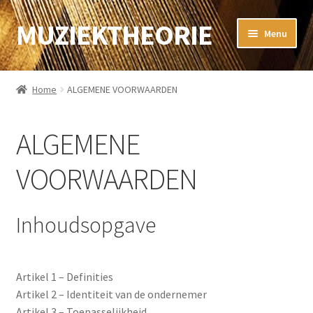
MUZIEKTHEORIE
Ga
Ga
Menu
door
naar
naar
de
Home
navigatie
inhoud
Home
ALGEMENE VOORWAARDEN
Muziektheorie
ALGEMENE
Subme
Sibelius
uitvou
VOORWAARDEN
Guitar Pro
Subme
Gitaar
Inhoudsopgave
uitvou
Subme
WebShop
uitvou
Artikel 1 – Definities
Alle producten
Artikel 2 – Identiteit van de ondernemer
Artikel 3 – Toepasselijkheid