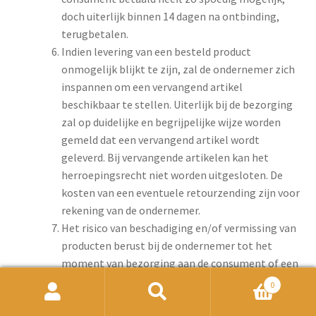
doch uiterlijk binnen 14 dagen na ontbinding,
terugbetalen.
Indien levering van een besteld product
onmogelijk blijkt te zijn, zal de ondernemer zich
inspannen om een vervangend artikel
beschikbaar te stellen. Uiterlijk bij de bezorging
zal op duidelijke en begrijpelijke wijze worden
gemeld dat een vervangend artikel wordt
geleverd. Bij vervangende artikelen kan het
herroepingsrecht niet worden uitgesloten. De
kosten van een eventuele retourzending zijn voor
rekening van de ondernemer.
Het risico van beschadiging en/of vermissing van
producten berust bij de ondernemer tot het
moment van bezorging aan de consument of een
vooraf aangewezen en aan de ondernemer
0
bekend gemaakte vertegenwoordiger, tenzij
Zoeken
Zoeken