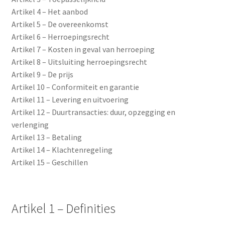
Artikel 4 – Het aanbod
Winkelmand
Artikel 5 – De overeenkomst
Artikel 6 – Herroepingsrecht
Afrekenen
Artikel 7 – Kosten in geval van herroeping
Artikel 8 – Uitsluiting herroepingsrecht
Mijn account
Artikel 9 – De prijs
Artikel 10 – Conformiteit en garantie
Apple – Bookstore
Artikel 11 – Levering en uitvoering
Artikel 12 – Duurtransacties: duur, opzegging en
ALGEMENE VOORWAARDEN
verlenging
Artikel 13 – Betaling
LEVERBELEID, VERZENDKOSTEN & RETOURBELEID
Artikel 14 – Klachtenregeling
Artikel 15 – Geschillen
Subme
Contact
uitvou
Artikel 1 – Definities