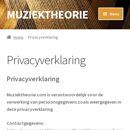
MUZIEKTHEORIE
Ga
Ga
Menu
door
naar
naar
de
Home
navigatie
inhoud
Home
Privacyverklaring
Muziektheorie
Privacyverklaring
Subme
Sibelius
uitvou
Guitar Pro
Privacyverklaring
Subme
Gitaar
Muziektheorie.com is verantwoordelijk voor de
uitvou
verwerking van persoonsgegevens zoals weergegeven in
Subme
WebShop
deze privacyverklaring.
uitvou
Subme
Contact
Contactgegevens:
uitvou