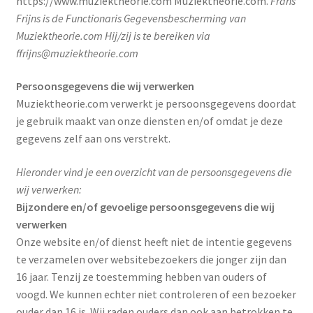
https://www.muziektheorie.com Muziektheorie.com.
Frans
Contact
Frijns is de Functionaris Gegevensbescherming van
Muziektheorie.com Hij/zij is te bereiken via
ffrijns@muziektheorie.com
Links
Persoonsgegevens die wij verwerken
Privacyverklaring
Muziektheorie.com verwerkt je persoonsgegevens doordat
je gebruik maakt van onze diensten en/of omdat je deze
Frans Frijns
gegevens zelf aan ons verstrekt.
Hieronder vind je een overzicht van de persoonsgegevens die
wij verwerken:
Bijzondere en/of gevoelige persoonsgegevens die wij
verwerken
Onze website en/of dienst heeft niet de intentie gegevens
te verzamelen over websitebezoekers die jonger zijn dan
16 jaar. Tenzij ze toestemming hebben van ouders of
voogd. We kunnen echter niet controleren of een bezoeker
ouder dan 16 is. Wij raden ouders dan ook aan betrokken te