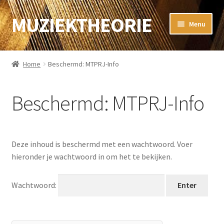
MUZIEKTHEORIE
Ga
Ga
Menu
door
naar
naar
de
Home
navigatie
inhoud
Home
Beschermd: MTPRJ-Info
Muziektheorie
Beschermd: MTPRJ-Info
Subme
Sibelius
uitvou
Guitar Pro
Deze inhoud is beschermd met een wachtwoord. Voer
Subme
Gitaar
hieronder je wachtwoord in om het te bekijken.
uitvou
Subme
WebShop
Wachtwoord:
uitvou
Subme
Contact
uitvou