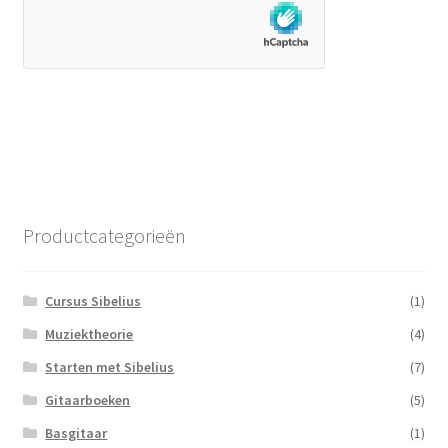
Productcategorieën
Cursus Sibelius
(1)
Muziektheorie
(4)
Starten met Sibelius
(7)
Gitaarboeken
(5)
Basgitaar
(1)